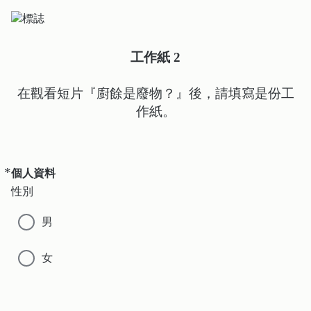
工作紙 2
在觀看短片『廚餘是廢物？』後，請填寫是份工
作紙。
*
必
個人資料
要
性別
男
女