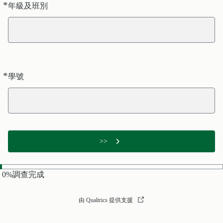
*
必
年級及班別
要
*
必
學號
要
>>
0
%
調查完成
由 Qualtrics 提供支援