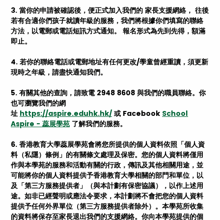
3. 當你的申請被確認後，便正式加入我們的 家長支援網絡， 往後
若有合適你們孩子就讀年級的服務，我們將根據你們填寫的聯絡
方法，以電郵或電話短訊方式通知。 報名形式為先到先得，額滿
即止。
4. 若你的聯絡電話或電郵地址有任何更改/學童曾經重讀，須更新
現時之年級，請盡快通知我們。
5. 有關其他的查詢，請致電 2948 8608 與我們的職員聯絡。你
也可瀏覽我們的網
址
https://aspire.eduhk.hk/
或 Facebook
School
Aspire - 蕊展
學苑
了解我們的服務。
6. 香港教育大學蕊展學苑會將您所提供的個人資料依照「個人資
料（私隱）條例」的有關條文處理及保密。您的個人資料將僅用
作與本學苑的服務和活動有關的行政，傳訊及其他相關用途，並
可能將你的個人資料提供予香港教育大學相關的部門和單位，以
及「第三方服務提供者」（與本計劃有保密協議），以作上述用
途。如非已經聲明或應法令要求，本計劃將不會把您的個人資料
提供予任何外界單位（第三方服務提供者除外）。本學苑所收集
的資料將保存至家長退出我們的支援網絡。你向本學苑提供的個